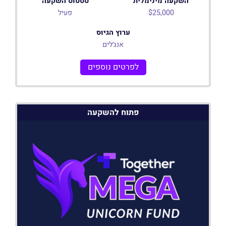
השקעה מינימלית
סטטוס השקעה
$25,000
פעיל
ערוץ הגיוס
אנג׳לים
לפרטים נוספים
פתוח להשקעה