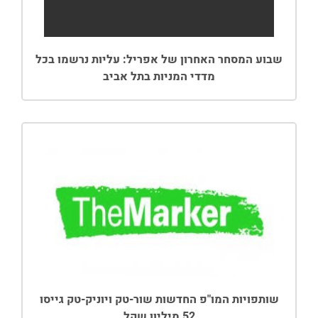
שבוע המסחר האחרון של אפריל: עליות נרשמו בכל
מדדי המניות בתל אביב
שותפויות המו"פ החדשות שור-טק ויוניק-טק גייסו
52 מיליון שקל