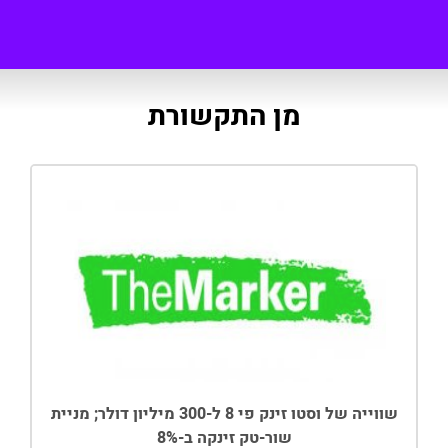
מן התקשורת
שווייה של וסטו זינק פי 8 ל-300 מיליון דולר; מניית
שור-טק זינקה ב-8%