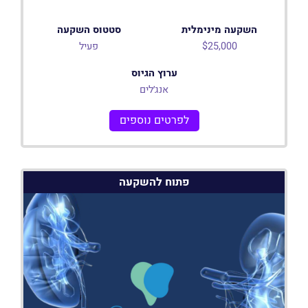
השקעה מינימלית
סטטוס השקעה
$25,000
פעיל
ערוץ הגיוס
אנג׳לים
לפרטים נוספים
פתוח להשקעה