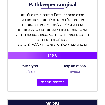
Pathkeeper surgical
חברת Pathkeepers פיתחה מערכת לניווט
אופטית תלת מימדית לניתוחי עמוד שדרה.
החברה הצליחה לפתור את אחד האתגרים
המשמעותיים בחדרי הניתוח, בדגש על ניתוחים
מורכבים בעמוד השדרה באמצעות מערכת הדמיה
טכנולוגית מתקדמת.
החברה כבר קיבלה את אישור ה- FDA למערכת
שלה ואף חתמה עם מפיצים בינ"ל משמעותיים
בארה"ב, השוק העיקרי של החברה, להפצת
% 319
המערכת המתקדמת שלה.
עד היום השקיעו בחברה משקיעים מובילים
סטטוס השקעה
ערוץ הגיוס
ובכללם משקיעים מהתחום הרפואי אשר הבינו את
הסתיים
אנג'לים
הטכנולוגיה הייחודית של החברה ואת פוטנציאל
הצלחתה.
לפרטים נוספים
גיוס יתר