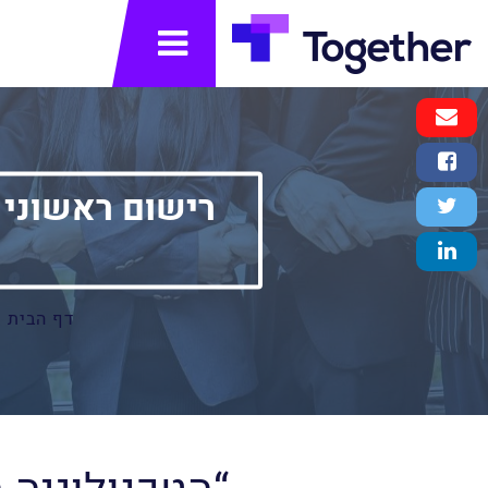
תפריט
Email
Message
Facebook
Share
Twitter
Tweet
LinkedIn
Share
דף הבית
»