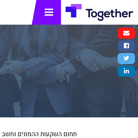
תפריט
Email
Message
Facebook
Share
Twitter
Tweet
LinkedIn
Share