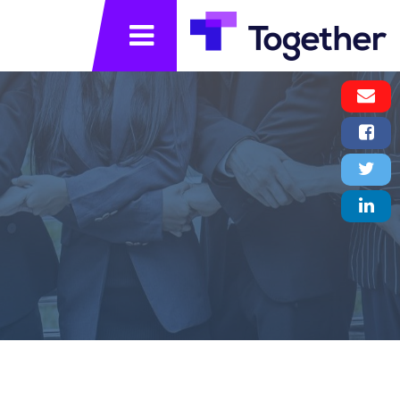
תפריט
Email
Message
Facebook
Share
Twitter
Tweet
LinkedIn
Share