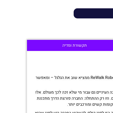
תקשורת ומדיה
אחרי הפתרון הקודם, ReWalk, שאפשר למשותקים מהמותניים ומטה לעמוד על הרגליים וללכת, הצוות המנצח של ReWalk Robotics ממציא שוב את הגלגל – ומאפשר
 העיניים גם עבור מי שלא זכה לכך מעולם. אלו
 וזו רק ההתחלה: החברה פורצת הדרך מתכננת
ומות קשים ומורכבים יותר.