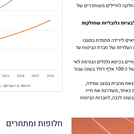
מחלקה לחיילים משוחררים של
עיות גלובליות שחולקות
אים לירידה מתמדת במצבו
 העלויות של חברת הביטוח עד
יים בכיסא גלגלים הגורמת לאי
העסקתו, מביא לאבדן הכנסה משמעותית למשק של כ-100 אלף דולר בשנה עבור
צאת מהבית במצב עמידה,
כאחד, משדרגת את חייו
בשנה לנכה, לחברות הביטוח
חלופות ומתחרים