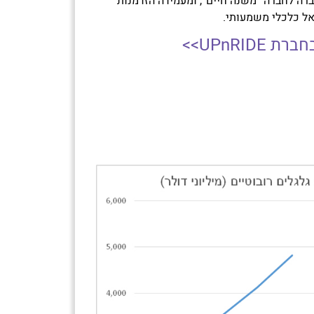
רה לחברה “משנה חיים”, ומעמידה הזדמנות
ל כלכלי משמעותי.
UPnRI>>