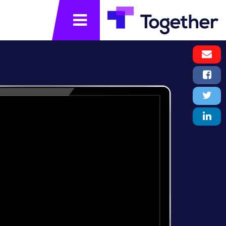
תפריט
Email
Message
Facebook
Share
Twitter
Tweet
LinkedIn
Share