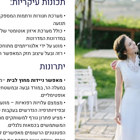
תכונות עיקריות:
• מערכת חגורות ורתמות המספק
תנועה
• כולל מערכת איזון אוטומטי של
במדרונות המדרונות
• מונע על ידי אלגוריתמים מתוח
• רזה ובעל עיצוב חזק המאפשר ת
יתרונות
•
מאפשר ניידות מחוץ לבית
–מע
במעלה הר, במורד גבעה ובמשטחי
אופטימליים.
• מצמצם עלויות רפואיות – מונע 
ובפיזיותרפיה הנדרשים בעקבות 
• מציע פתרון גורף למשותקים מה
המשתמשים בכסאות גלגלים.
הפטנטנים הרשומים מאפשרים לחב