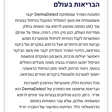
הבריאות בעולם
הפענוח המהיר שמספקת DermaDetect יקצר
משמעותית את משך המסלול המקובל בטיפול בבעיות
עור (זמן המתנה ממוצע לרופא עור מומחה בחלק
ממדינות העולם, כגון סין, הודו, רוסיה, עומד על שנים).
האפשרות לקבל הנחיות לטיפול מהמערכת תמנע
קביעת תורים מיותרים אצל הרופא; במקרים של ביקור
במרפאה, הזיהוי המהיר והמדויק יקצר את משך הביקור
ויאפשר יעילות מרבית; והאבחון המוקדם והתאמת
הטיפול ימנעו החמרה בבעיה ממנה סובלים החולים.
בנוסף, ניטור מרחוק לאחר מתן הטיפול הראשוני,
יחסוך למערכת ולמטופל ביקורים חוזרים במרפאה.
מכל הסיבות הללו, פוטנציאל החיסכון למערכות
הבריאות שיאמצו את הפתרון של DermaDetect הוא
אדיר. כיום, כרבע מהלוקים בבעיות עור פונים לרופא
המשפחה שלהם, שלא עבר התמחות בתחום
הדרמטולוגי כלל. הפיתוח החדשני של החברה יוריד