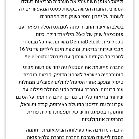
ולייעל באופן משמעותי את מערכות הבריאות בעולם
המערבי. החברה הגישה בקשות פטנט המאפשרים לה
לשמור על יתרון יחסי בשוק מול המתחרים.
בשלב הראשון החברה פונה לסגמנט הטלה-רפואה, עם
פוטנציאל שוק של כ-26 מיליארד דולר. כיום
טכנולוגיית DermaDetect משרתת את כל מבוטחי
מכבי שירותי בריאות, ומוצעת חינם לילדים עד גיל 16
לחברי כל הקופות בשיתוף עם פורטל YeleDoctor.
החברה מיישמת את הטכנולוגיה יחד עם רשת מכוני
פוטותרפיה בישראל לאבחון מדוייק, קביעת תוכנית
טיפול ומעקב אחרי הטיפול לחולים הסובלים ממחלות
עור כרוניות. החברה עומדת בפני התחלת פיילוט עם
שירותי בריאות כללית. כמו כן, החברה חתמה על הסכם
עקרונות עם מדיסון הפועלת באירופה, קנדה וישראל,
ותתמקד בסגמנט חדש של תופעות רעילות עורית
בתרופות אונקולוגיות.
החברה מרחיבה את פעילותה הבינלאומית וחתמה
הסכם ליישום מערכת החברה בחברת טלה-רפואה