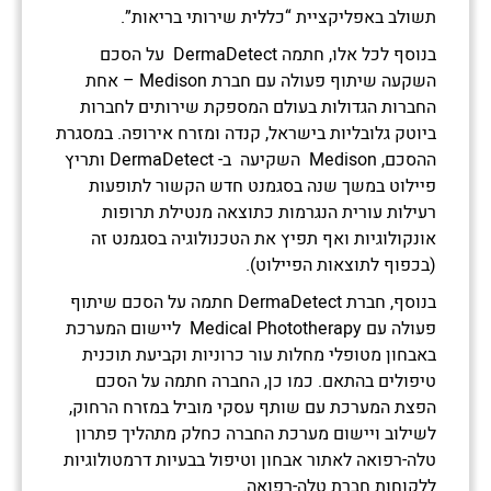
תשולב באפליקציית “כללית שירותי בריאות”.
בנוסף לכל אלו, חתמה DermaDetect על הסכם
השקעה שיתוף פעולה עם חברת Medison – אחת
החברות הגדולות בעולם המספקת שירותים לחברות
ביוטק גלובליות בישראל, קנדה ומזרח אירופה. במסגרת
ההסכם, Medison השקיעה ב- DermaDetect ותריץ
פיילוט במשך שנה בסגמנט חדש הקשור לתופעות
רעילות עורית הנגרמות כתוצאה מנטילת תרופות
אונקולוגיות ואף תפיץ את הטכנולוגיה בסגמנט זה
(בכפוף לתוצאות הפיילוט).
בנוסף, חברת DermaDetect חתמה על הסכם שיתוף
פעולה עם Medical Phototherapy ליישום המערכת
באבחון מטופלי מחלות עור כרוניות וקביעת תוכנית
טיפולים בהתאם. כמו כן, החברה חתמה על הסכם
הפצת המערכת עם שותף עסקי מוביל במזרח הרחוק,
לשילוב ויישום מערכת החברה כחלק מתהליך פתרון
טלה-רפואה לאתור אבחון וטיפול בבעיות דרמטולוגיות
ללקוחות חברת טלה-רפואה.