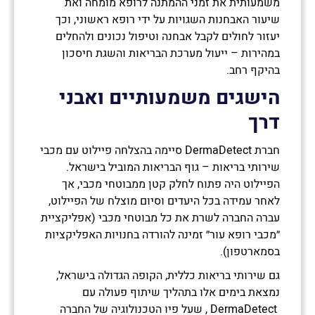
משמעותית את זמני ההמתנה לרופא מומחה ואת
שיעור האבחנות השגויות על ידי רופא ראשוני, וכך
יעזור לחולים לקבל אבחנה וטיפול נכונים ולהחלים
במהירות – ייעול מערכת הבריאות והשגת חיסכון
בהיקף רחב.
הישגים משמעותיים ואבני
דרך
חברת DermaDetect סיימה בהצלחה פיילוט עם מכבי
שירותי בריאות – גוף הבריאות המוביל בישראל.
הפיילוט היה פתוח לחלק קטן ממבוטחי מכבי, אך
לאחר עמידה בכל היעדים וסיום מוצלח של הפיילוט,
עברה החברה לשרת את כל מבוטחי מכבי (אפליקציית
״מכבי רופא עור״ זמינה להורדה בחנויות האפליקציות
בסמארטפון).
גם שירותי בריאות כללית, הקופה הגדולה בישראל,
נמצאת בימים אלו בתהליך שיתוף פעולה עם
DermaDetect , שעל פיו הטכנולוגיה של החברה