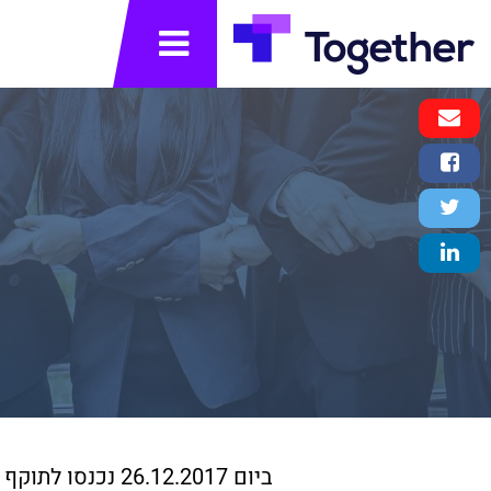
תפריט
Email
Message
Facebook
Share
Twitter
Tweet
LinkedIn
Share