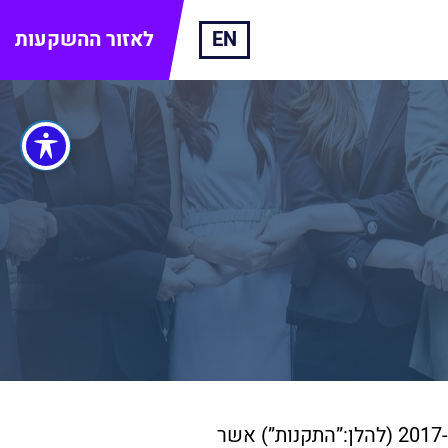
EN
לאזור ההשקעות
ביום 26.12.2017 נכנסו לתוקף תקנות ניירות ערך (הצעה באמצעות רכז הצעה), התשע”ז-2017 (להלן:”התקנות”) אשר