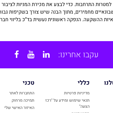
למטרות התרחבות. כדי לבצע את מכירת המניות לציבור 
בונאיים מחמירים, מתוך הבנה שיש צורך בשקיפות גבוה
יות ההשקעה. הנפקה ראשונית נעשית בד”כ בליווי חבר
עקבו אחרינו:
book
YouTube
Linkedin
נו
כללי
טכני
מדיניות פרטיות
התחברות לאתר
תנאי שימוש ומידע על "רכז
תמיכה מרחוק
הצעה"
האיזור האישי שלי