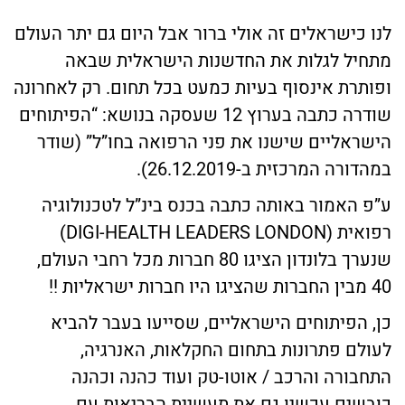
לנו כישראלים זה אולי ברור אבל היום גם יתר העולם
מתחיל לגלות את החדשנות הישראלית שבאה
ופותרת אינסוף בעיות כמעט בכל תחום. רק לאחרונה
שודרה כתבה בערוץ 12 שעסקה בנושא: “הפיתוחים
הישראליים שישנו את פני הרפואה בחו”ל” (שודר
במהדורה המרכזית ב-26.12.2019).
ע”פ האמור באותה כתבה בכנס בינ”ל לטכנולוגיה
רפואית (DIGI-HEALTH LEADERS LONDON)
שנערך בלונדון הציגו 80 חברות מכל רחבי העולם,
40 מבין החברות שהציגו היו חברות ישראליות !!
כן, הפיתוחים הישראליים, שסייעו בעבר להביא
לעולם פתרונות בתחום החקלאות, האנרגיה,
התחבורה והרכב / אוטו-טק ועוד כהנה וכהנה
כובשים עכשיו גם את תעשיית הבריאות עם