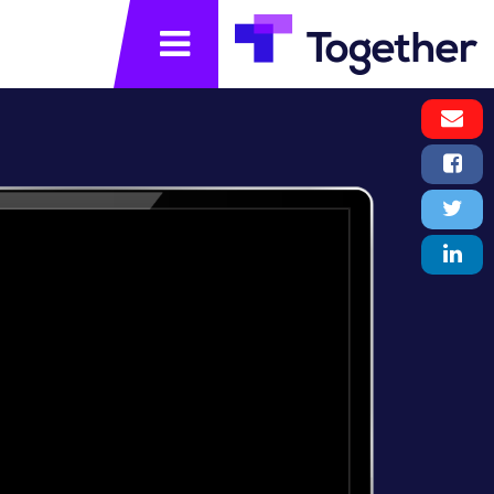
תפריט
Email
Message
Facebook
Share
Twitter
Tweet
LinkedIn
Share