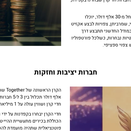
לראשונה בישראל, משקיעים קטנים, שיש להם החל מ-30 אלף דולר, יוכלו
 שמרביתן, צפויות לבצע אקזיט
מודל החדשני תתבצע דרך
טיות נבחרות, כשלכל פורטפוליו
ש צפוי ספציפי.
חברות יציבות וחזקות
אלף דולר ת
חדי קרן ושווין עולה על 1 מיליארד דולר:
חדי הקרן יבחרו בקפדנות על ידי
הכוללת בכירים מתעשיית ההיי-ט
פוטנציאלית שתהיה מועמדת להש