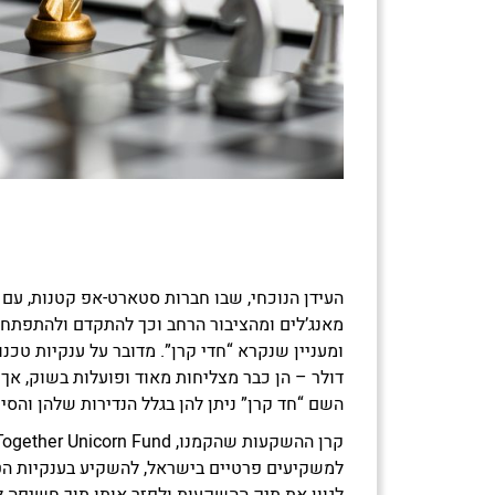
העידן הנוכחי, שבו חברות סטארט-אפ קטנות, עם רעי
מאנג’לים ומהציבור הרחב וכך להתקדם ולהתפתח
ומעניין שנקרא “חדי קרן”. מדובר על ענקיות טכנו
דולר – הן כבר מצליחות מאוד ופועלות בשוק, אך 
השם “חד קרן” ניתן להן בגלל הנדירות שלהן והסיכ
למשקיעים פרטיים בישראל, להשקיע בענקיות הטכנ
לגוון את תיק ההשקעות ולפזר אותו תוך חשיפה ל