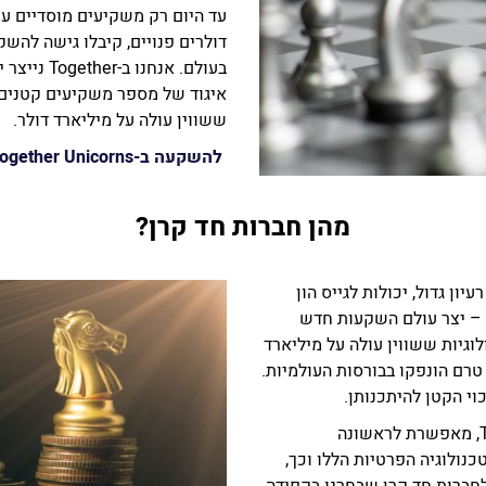
עד היום רק משקיעים מוסדיים ענ
דולרים פנויים, קיבלו גישה להש
בעולם. אנח
איגוד של מספר משקיעים קטנים,
ששווין עולה על מיליארד דולר.
להשקעה ב-Together Unicorns
מהן חברות חד קרן?
ון גדול, יכולות לגייס הון
 – יצר עולם השקעות חדש
לוגיות ששווין עולה על מיליארד
טרם הונפקו בבורסות העולמיות.
וי הקטן להיתכנותן.
קרן ההשקעות שהקמנו, Together Unicorn Fund, מאפשרת לראשונה
ולוגיה הפרטיות הללו וכך,
חברות חד קרן שבחרנו בקפידה,