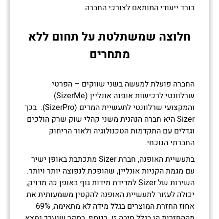
בורד ייעודי המותאם לצורכי החברה.
חלוצה שמשתלטת על תחום ללא
מתחרים
החברה פועלת למעשה בשני שווקים – הפרטי
שרלוונטי לרכישות אופנה אונליין (SizerMe)
והמקצועי שרלוונטי לתעשיית המדים (SizerPro). בכך
Sizer היא חברה הנהנית משני קהלי שוק שרק הולכים
וגדלים עם התקדמות הטכנולוגיה ולאור הריחוק
החברתי הנוכחי.
בתעשיית האופנה, חברת Sizer מתכתבת באופן ישיר
עם מגמת הקניות אונליין, שהופכת לנפוצה יותר ויותר.
השירות של Sizer למדידת מידות גוף באופן כה מדויק,
יכולה לעזור לתעשיית האופנה להקטין משמעותית את
אחוז החזרת המוצרים בגלל מידה לא מתאימה, 69%
מההחזרות הן בגלל סיבה זו. בנוסף, בסקר שנערך נמצא