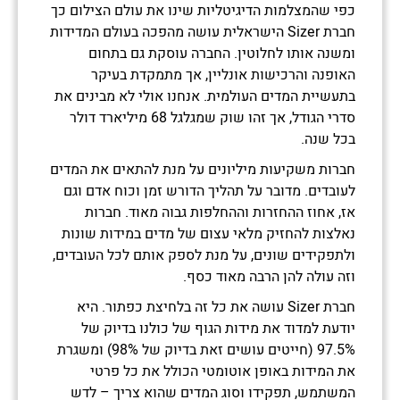
כפי שהמצלמות הדיגיטליות שינו את עולם הצילום כך
חברת Sizer הישראלית עושה מהפכה בעולם המדידות
ומשנה אותו לחלוטין. החברה עוסקת גם בתחום
האופנה והרכישות אונליין, אך מתמקדת בעיקר
בתעשיית המדים העולמית. אנחנו אולי לא מבינים את
סדרי הגודל, אך זהו שוק שמגלגל 68 מיליארד דולר
בכל שנה.
חברות משקיעות מיליונים על מנת להתאים את המדים
לעובדים. מדובר על תהליך הדורש זמן וכוח אדם וגם
אז, אחוז ההחזרות וההחלפות גבוה מאוד. חברות
נאלצות להחזיק מלאי עצום של מדים במידות שונות
ולתפקידים שונים, על מנת לספק אותם לכל העובדים,
וזה עולה להן הרבה מאוד כסף.
חברת Sizer עושה את כל זה בלחיצת כפתור. היא
יודעת למדוד את מידות הגוף של כולנו בדיוק של
97.5% (חייטים עושים זאת בדיוק של 98%) ומשגרת
את המידות באופן אוטומטי הכולל את כל פרטי
המשתמש, תפקידו וסוג המדים שהוא צריך – לדש