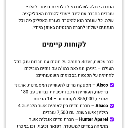
החברה יכולה לשלוח מייל בלחיצת כפתור לאלפי
עובדים בחברה עם לינק ייעודי להורדת האפליקציה
שלה. כל שנותר הוא להיסרק בעזרת האפליקציה וכל
הנתונים ישלחו לחברה המזמינה באופן מיידי.
לקוחות קיימים
כבר עכשיו, Sizer חתומה על חוזים עם חברות ענק בכל
העולם – ביניהן ונמצאת במו”מ עם גופים מובילים
לחתימה על הכנסות בסכומים משמעותיים:
Alsco
– מספקת מדים לתעשיית המסעדנות, ארגוני
בריאות, תעשיית הרכב ותעשיות כבדות. עם 180
אתרים, 355,000 לקוחות וב – 14 מדינות.
Alsico
– חברת מדים בין לאומית אשר מלבישה 4
מיליון איש בשנה, עם 7,500 עובדים.
Hunter Aparel
–
חברת מדים אנגלית אשר
מתמחה במדים למשטרה, רפואה וכיבוי. זכו במכרז