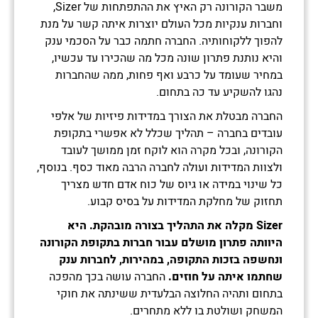
משבר הקורונה רק האיץ את ההתפתחות של Sizer,
וחברות ענקיות מכל העולם יוצרות איתה קשר על מנת
להפוך ללקוחותיה. החברה חתמה כבר על הסכמי ענק
והיא נותנת פתרון שונה מכל מה שהכירו עד עכשיו,
במחיר שעומד על כרבע ואף פחות, ממה שהחברות
נהגו להשקיע עד כה בתחום.
החברה מבטלת את הצורך במדידות פיזיות של אלפי
עובדים בחברה – תהליך שכלל לא אפשרי בתקופת
הקורונה, ובכל מקרה הוא לוקח זמן ממושך לעובד
ולצוות המדידות ועולה לחברה הרבה מאוד כסף. בנוסף,
כל שינוי במידה או גיוס של כוח אדם חדש מצריך
תחזוק של מחלקת המדידות על בסיס קבוע.
Sizer
מקלה את התהליך בצורה מובהקת. היא
היוותה פתרון מושלם עבור חברות בתקופת הקורונה
ונחשפה בזכות התקופה, במהירות, לחברות ענק
שחתמו איתה על חוזים.
החברה עושה בכך מהפכה
בתחום ותהיה החלוצה הבלעדית ששינתה את חוקי
המשחק ושולטת בו ללא מתחרים.