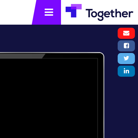
תפריט
Email
Message
Facebook
Share
Twitter
Tweet
LinkedIn
Share