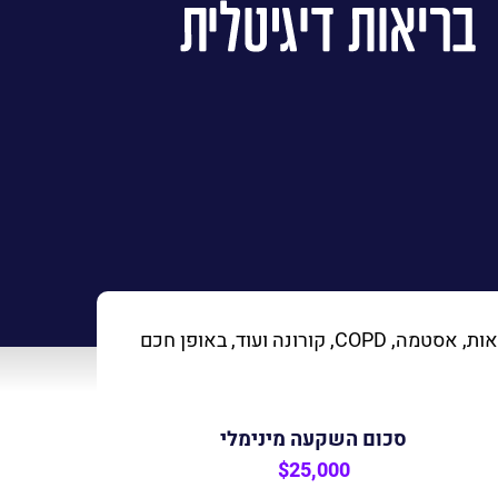
פתרונות האבחון פורצי הדרך של Sanolla מאפשרים זיהוי וניטור מוקדם של מצבים כמו אי ספיקת לב, דלקת ריאות, אסטמה, COPD, קורונה ועוד, באופן חכם
סכום השקעה מינימלי
$25,000