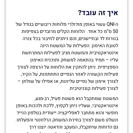
איך זה עובד?
ה-QNI עשוי באופן מודולרי מלוחות ריבועיים בגודל של
50 ס”מ כל אחד. הלוחות הקלים מרובדים בצפיפות
בנורות לד ובחיישנים, והם ניתנים לחיבור בכל צורה
לטובת האימון. הפעילות על המשטח הינה
אינטראקטיבית והמשטח מגיב לפעילות המתרחשת
עליו – תמיד בהתאמה למשחק ותוכנית האימון
הספציפית. ניתן להתקין את הלוחות על הרצפה לצורך
פעילות הקשורה לאזור הגפיים התחתונות, על הקיר,
לצורך אימון של גפיים עליונות, או אפילו על שולחן –
לצורך פעילות קוגניטיבית.
המשטח שמתקבל הוא משטח פעיל, רב-מגע,
אינטראקטיבי, שעליו ניתן לקפוץ, ללכת ולהכות באופן
חופשי והוא מתחבר לאפליקציה ייעודית בטלפון הנייד
ונשלט משם לצורך בחירת המשחק הרלוונטי והפעלתו.
גם הדוחות שיתקבלו, המעקב והדאטה יוצגו דרך