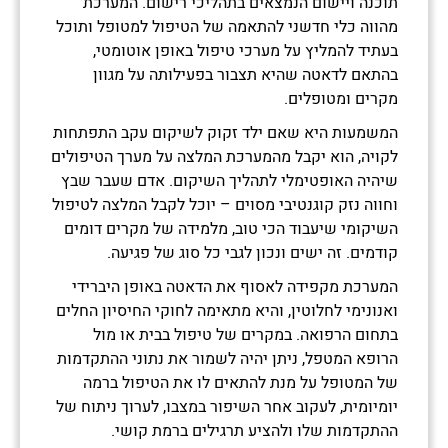
תוכנה ויישום הנמצאים בתהליכי רישום. המערכת
מהווה כלי חדשני להתאמה של הטיפול למטופל ותוכל
בעתיד להמליץ על מערכי טיפול באופן אוטומטי,
בהתאם לדאטה שהיא תצבור בפעילותה על מגוון
מקרים ומטופלים.
המשמעות היא שאם ילד זקוק לשיקום עקב התפתחות
לקויה, הוא יקבל מהמערכת המלצה על מערך הטיפולים
שיהיה האופטימלי לתהליך השיקום. אדם שעבר שבץ
וחווה נזק קוגנטיבי מסוים – יוכל לקבל המלצה לטיפול
השיקומי שיעבוד הכי טוב, מלמידה של מקרים דומים
קודמים. זה ישים ונכון לגבי כל סוג של פגיעה.
המערכת מקפידה לאסוף את הדאטה באופן היברידי
ואנונימי לחלוטין, והיא מתאימה לחוקי החיסיון החלים
בתחום הרפואה. במקרים של טיפול בבית או מול
הרופא המטפל, ניתן יהיה לשמור את נתוני ההתקדמות
של המטופל על מנת להתאים לו את הטיפול ברמה
יומיומית, לעקוב אחר השיפור במצבו, לערוך ניתוח של
ההתקדמות שלו ולהציע תרגילים ברמת קושי.