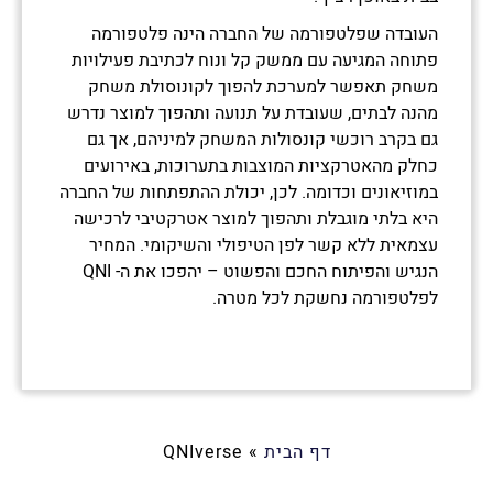
העובדה שפלטפורמה של החברה הינה פלטפורמה
פתוחה המגיעה עם ממשק קל ונוח לכתיבת פעילויות
משחק תאפשר למערכת להפוך לקונוסולת משחק
מהנה לבתים, שעובדת על תנועה ותהפוך למוצר נדרש
גם בקרב רוכשי קונסולות המשחק למיניהם, אך גם
כחלק מהאטרקציות המוצבות בתערוכות, באירועים
במוזיאונים וכדומה. לכן, יכולת ההתפתחות של החברה
היא בלתי מוגבלת ותהפוך למוצר אטרקטיבי לרכישה
עצמאית ללא קשר לפן הטיפולי והשיקומי. המחיר
הנגיש והפיתוח החכם והפשוט – יהפכו את ה- QNI
לפלטפורמה נחשקת לכל מטרה.
דף הבית
»
QNIverse