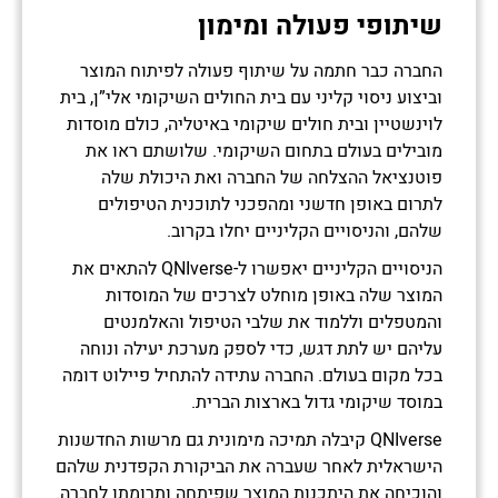
שיתופי פעולה ומימון
החברה כבר חתמה על שיתוף פעולה לפיתוח המוצר
וביצוע ניסוי קליני עם בית החולים השיקומי אלי”ן, בית
לוינשטיין ובית חולים שיקומי באיטליה, כולם מוסדות
מובילים בעולם בתחום השיקומי. שלושתם ראו את
פוטנציאל ההצלחה של החברה ואת היכולת שלה
לתרום באופן חדשני ומהפכני לתוכנית הטיפולים
שלהם, והניסויים הקליניים יחלו בקרוב.
הניסויים הקליניים יאפשרו ל-QNIverse להתאים את
המוצר שלה באופן מוחלט לצרכים של המוסדות
והמטפלים וללמוד את שלבי הטיפול והאלמנטים
עליהם יש לתת דגש, כדי לספק מערכת יעילה ונוחה
בכל מקום בעולם. החברה עתידה להתחיל פיילוט דומה
במוסד שיקומי גדול בארצות הברית.
QNIverse קיבלה תמיכה מימונית גם מרשות החדשנות
הישראלית לאחר שעברה את הביקורת הקפדנית שלהם
והוכיחה את היתכנות המוצר שפיתחה ותרומתו לחברה.