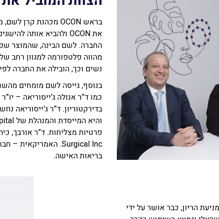
הצוות המוביל את
בראש OCON מכהנת קרן 
את OCON ולהביא אותה לה
החברה. לשם הבינה, שהמוצר שפי
מהווה פלטפורמה למגוון רחב של
נשים וכך, הובילה את החברה לפ
בנוסף, גייסה לשם מומחים מהשו
והיא המייסדת והמנהלת של EXXclaim Capital ו-EILSF
Surgical Inc. האמריק
בריאות האישה.
עת הריון, כבר אושר על ידי