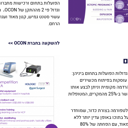
וגדול פי 2 מההתקן של OCON
.
הה
עשוי סטנט גמיש, קטן מאוד ועג
הרחם.
להשקעה בחברת OCON
>>
ם
דולות הפועלות בתחום ביניהן:
– כולן עוסקות בפיתוח מכשירים
רדמה מקומית וניתן לבצע אותו
רק בבית חולים. בנוסף, מדובר על טיפול כואב, כאשר ב-25% מהמקרים, המטופלות
סס על אותה פלטפורמה בצורת כדור, שמוחדר
 בתוכו באופן עדין יותר ללא
כאבים. בניסויים קליניים נראו תוצאות מבטיחות מאוד, עם הפחתה של 80%