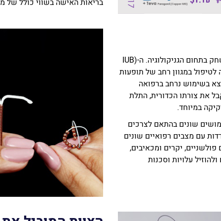
בריאות האישה בשווי כולל של מעל ל-5 מיליארד
החברה פיתחה פלטפורמה שמשנה את חוקי המשחק בתחום הגניקולוגיה. ה-(IUB
 פלטפורמה לטיפול במגוון רחב של תופעות
ט גמיש שנמצא בשימוש נרחב ברפואה
בל את צורתו הכדורית, התלת
קיקה במיוחד.
ימושים שונים בהתאם לצרכים
דדות עם מצבים רפואיים שונים
OCON לחסוך תהליכים פולשניים, יקרים ומכאיבים,
להוזיל עלויות וסכנות