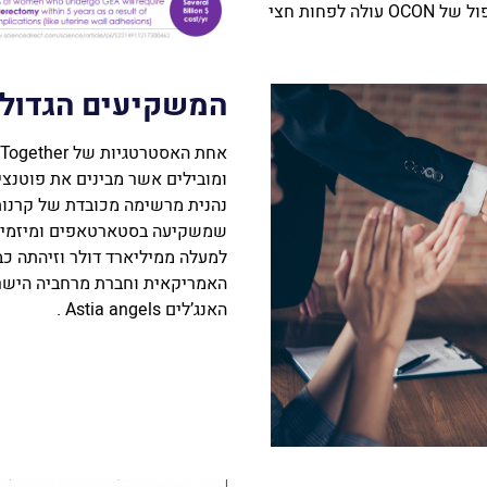
בדימום ובלי צורך בכריתה של הרחם. בנוסף, הטיפול של OCON עולה לפחות חצי
המשקיעים הגדולי
נהנית מרשימה מכובדת של קרנות 
שמשקיעה בסטארטאפים ומיזמים 
האמריקאית וחברת מרחביה הישראל
האנג’לים Astia angels .