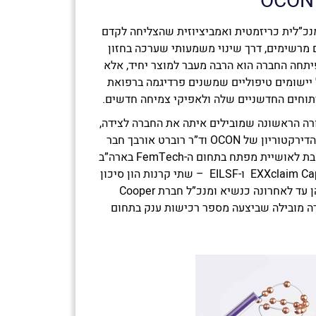
OCON
לשם, מנכ”לית כריזמטית ואמביציוזית שהצליחה לקדם
ישגים מרשימים, דרך שינוי משמעותי שערכה בחזון
תחה החברה הוא הרבה מעבר למוצר יחיד, אלא
 יישומים טיפוליים שמשנים פרדיגמה ברפואת
יתוחים החדשניים שלה ולאפיקי צמיחה חדשים.
רה הראשונה שמובילים איתה את החברה לצידה,
כמו ד”ר אנולה ג’ייסוריאה – יו”ר הדירקטוריון של OCON וד”ר רוברט אורבך חבר
בדירקטוריון. ד”ר ג’ייסוריאה נחשבת לאושיית מפתח בתחום ה-FemTech בארה”ב
– שתי קרנות הון סיכון
פרטיות מצליחות. ד”ר אורבך, כיהן עד לאחרונה כנשיא ומנכ”ל חברת Cooper
אית – חברה מובילה שביצעה מספר רכישות ענק בתחום