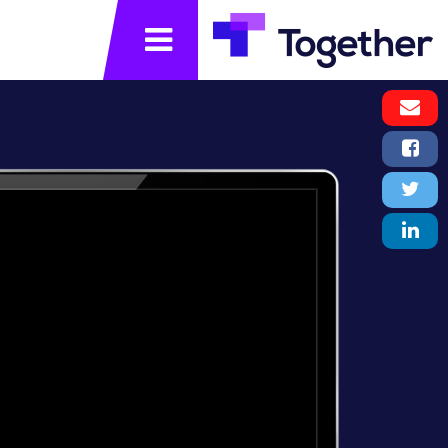
תפריט
Email
Message
Facebook
Share
Twitter
Tweet
LinkedIn
Share