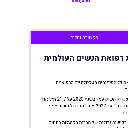
$30,000
תקשורת ומדיה
רפואת הנשים העולמית
רכז תחתיו את כל הפיתוחים הטכנולוגיים הרפואיים
ד.
על פי דו”ח של אתר ststista.com גודל השוק עמד בשנת 2020 על 21.7 מיליארד
דולר ועתיד לעמוד על 60.1 מיליארד דולר עד 2027 – כלומר גודל השוק צפוי
ת.
בנוסף, מ-2017 עד 2021 בוצעו 6 רכישות גדולות של חברות הפועלות בתחום