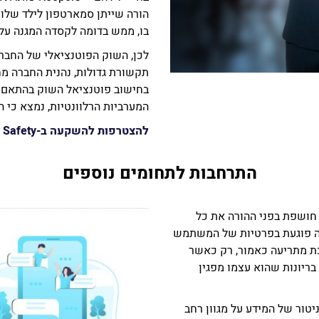
הורה שייתן סמארטפון לילד שלו 
בו, ממש בדומה לקסדה המגנה על 
לכן, השוק הפוטנציאלי של החברה
תקשורת גדולות, נהנית החברה מ
בחישוב פוטנציאל השוק בהתאם ל
המערביות הרלוונטיות, נמצא כי השוק נאמד
להצטרפות להשקעה ב-
 Safety
התרחבות לתחומים נוספים
 חושפת בפני ההורה את כל
נה פוגעת בפרטיות של המשתמש
כת מתריעה כאמור, רק כאשר
בריונות שהוא עצמו מפגין
יטור של המידע על מגוון רחב