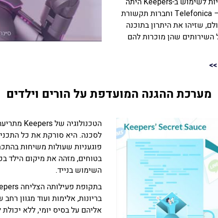
ולרכוש אותו. החברה הראשונה שרכשה את הזכויות לשימוש ב-Keepers היתה
בזק בינלאומי הישראלית ולאחריהן Vodafone ו – Telefonica וחברות תקשורת
לם, שזיהו את היתרון בתוכנה
 השירותים שהן מוכרות להם
>
מערכת ההגנה המועדפת על הורים וילדים
הטכנולוגיה
לסכנה. היא סורקת את כל התכנים 
פוגעניות שעולות משיחות בהתכתב
בטוחים, מזהה את מיקום הילד בכל
השימוש בנייד.
בריונות, אלימות ועוד מגוון רחב
אליהם על בסיס יומי, ללא יכול