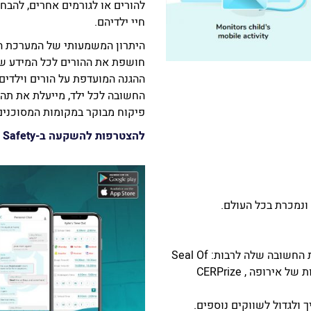
להורים או לגורמים אחרים, להבח
חיי ילדיהם.
היתרון המשמעותי של המערכת ה
חושפת את ההורים לכל המידע שי
ההגנה המועדפת על הורים וילדי
החשובה לכל ילד, מייעלת את תהל
פיקוח מבוקר במקומות המסוכנים
להצטרפות להשקעה ב-Keepers Child Safety >>
ונמכרת בכל העולם.
זכתה במגוון פרסים בזכות החדשנות והפעילות החשובה שלה לרבות: Seal Of
Excellence מהאיחוד האירופאי, פרס החדשנות של אירופה CERPrize ,
ולגדול לשווקים נוספים.