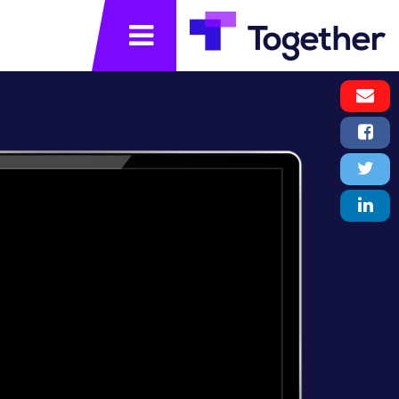
תפריט
Email
Message
Facebook
Share
Twitter
Tweet
LinkedIn
Share