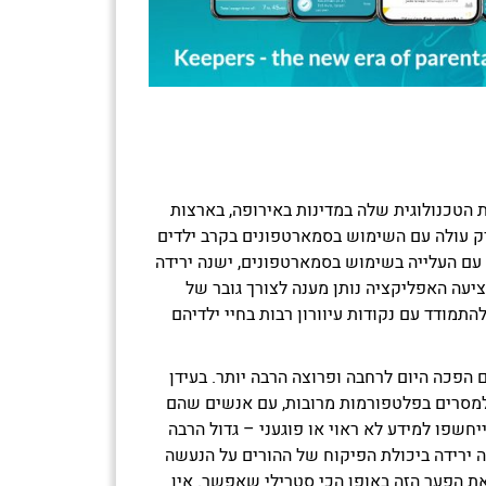
ערכת הטכנולוגית שלה במדינות באירופה, בארצות
רק עולה עם השימוש בסמארטפונים בקרב ילדים
עם העלייה בשימוש בסמארטפונים, ישנה ירידה
עה האפליקציה נותן מענה לצורך גובר של
התמודד עם נקודות עיוורון רבות בחיי ילדיהם
ם הפכה היום לרחבה ופרוצה הרבה יותר. בעידן
למסרים בפלטפורמות מרובות, עם אנשים שהם
יחשפו למידע לא ראוי או פוגעני – גדול הרבה
נה ירידה ביכולת הפיקוח של ההורים על הנעשה
 – Keepers פותרת את הפער הזה באופן הכי סטרילי שאפשר. אין