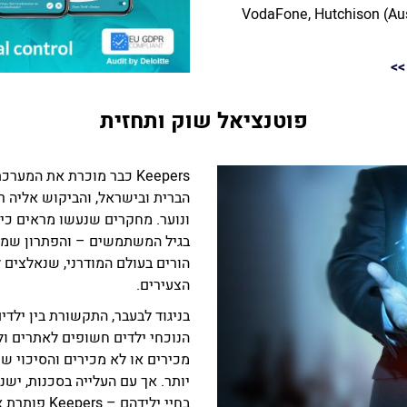
VodaFone, Hutchison (Austria) ,Telefoni
>
פוטנציאל שוק ותחזית
Keepers כבר מוכרת את המ
הברית ובישראל, והביקוש אליה 
ונוער. מחקרים שנעשו מראים כי 
בגיל המשתמשים – והפתרון שמצי
הורים בעולם המודרני, שנאלצים ל
הצעירים.
בניגוד לבעבר, התקשורת בין ילדי
הנוכחי ילדים חשופים לאתרים ו
מכירים או לא מכירים והסיכוי שי
יותר. אך עם העלייה בסכנות, יש
בחיי ילידהם