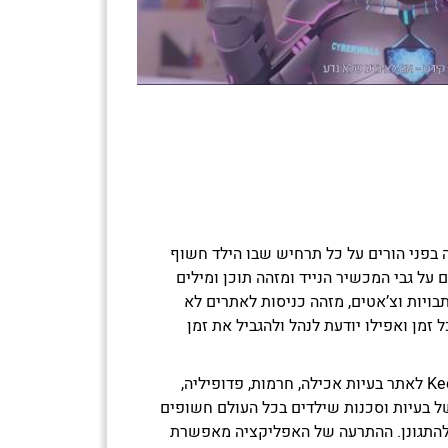
 של Keepers מתריעה בפני הורים על כל תרחיש שבו הילד חשוף
על גבי המכשיר הנייד ומזהה תוכן ומילים
ויות וצ’אטים, מזהה כניסות לאתרים לא
 זמן ואפילו יודעת לנהל ולהגביל את זמן
בתקופת פעילותה הצליחה Keepers לאתר בעיות אכילה, חרמות, פדופיליה,
 של בעיות וסכנות שילדים בכל העולם חשופים
ת להתגונן. ההתרעה של האפליקציה מאפשרת