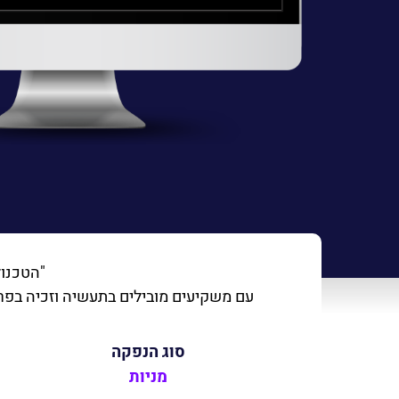
"הטכנול
עם משקיעים מובילים בתעשיה וזכיה בפרסים בינ"ל יוקרתיים. חברת Keepers פיתחה ומ
סוג הנפקה
מניות