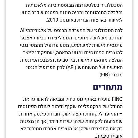
הטכנולוגיה בפלטפורמה מבוססת בינה מלאכותית
וכלכלה התנהגותית ותהיה מוגנת בפטנט שכבר הוגש
לאישור בארצות הברית באוגוסט 2019.
לבה הטכנולוגי של המערכת מבוסס על אלגוריתמי AI
ומורכב משלושה מנועים: מנוע ליצירת טביעת אצבע
פיננסית אישית למשתמש, מנוע פרופיל מתמטי גנטי
למוצרים הפיננסיים ומנוע התאמה, שתפקידו לייצר
המלצה מותאמת אישית בין טביעת האצבע הפיננסית
האישית של המשתמש (AFI) לבין הפרופיל הגנטי
מוצרי (FIB).
מתחרים
FINQ פועלת באוקיינוס כחול ומביאה לראשונה את
המודל של מרקטפלייס שקוף ופתוח לעולם הפיננסים
– המיועד ללקוחות הקצה. ישנן חברות פינטק אחרות
שמציעות ללקוחות שלהן שירות דומה, אך הן מציגות
רק את המוצרים שלהן או מוצרים אחרים מסיבות לא
אובייקטיביות.