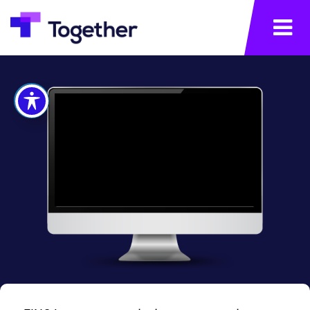
×
תפריט