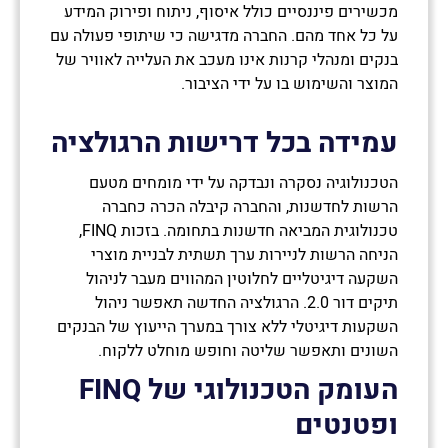
מכשירים פיננסיים כולל איסוף, ניתוח ופירוק המידע
על כל אחד מהם. החברה מדגישה כי שיתופי פעולה עם
בנקים ומנהלי קרנות אינו מעכב את העלייה לאוויר של
המוצר והשימוש בו על ידי הציבור.
נשמח לחזור אליכם ולספק לכם מידע
עמידה בכל דרישות הרגולציה
אודות
הזדמנויות ההשקעה הפתוחות כעת.
הטכנולוגיה נסקרה ונבדקה על ידי מומחים מטעם
הרשות לחדשנות, והחברה קיבלה הכרה כחברה
אנא השאירו פרטים:
טכנולוגית המביאה חדשנות בתחומה. בזכות FINQ,
Loading...
הניחה הרשות לניירות ערך תשתית לבניית מוצרי
השקעה דיגיטליים לחלוטין המהווים מעבר לניהול
תיקים דור 2.0. הרגולציה החדשה תאפשר ניהול
השקעות דיגיטלי ללא צורך במערך הייעוץ של הבנקים
השונים ותאפשר שליטה וחופש מוחלט ללקוח.
העומק הטכנולוגי של
FINQ
מאשר/ת הצטרפות לרשימת דיוור לקבלת חדשות
ועדכונים
ופטנטים