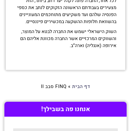
לכל אחד, החברה פונה לקהל יעד רחב ביותר, החל
מצעירים בעבודתם הראשונה הזקוקים לנתב את כספי
הפנסיה שלהם ועד משקיעים מתוחכמים המעוניינים
בהשוואת חלופות ההשקעה במכשירים פיננסיים.
השוק הישראלי ישמש את החברה לבטא על המוצר,
והשווקים המרכזיים אשר החברה מכוונת אליהם הם
אירופה (אנגליה) וארה”ב.
דף הבית
»
FINQ סבב II
אנחנו פה בשבילך!