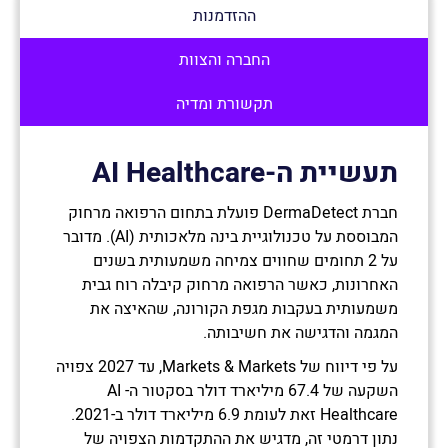
ההזדמנות
החברה והצוות
תקשורת ומדיה
תעשיית ה-
AI Healthcare
חברת DermaDetect פועלת בתחום הרפואה מרחוק
המבוססת על טכנולוגיית בינה מלאכותית (AI). מדובר
על 2 תחומים שחווים צמיחה משמעותית בשנים
האחרונות, כאשר הרפואה מרחוק קיבלה רוח גבית
משמעותית בעקבות מגפת הקורונה, שהאיצה את
המגמה והדגישה את חשיבותה.
על פי דיווח של Markets & Markets, עד 2027 צפויה
השקעה של 67.4 מיליארד דולר בסקטור ה- AI
Healthcare זאת לעומת 6.9 מיליארד דולר ב-2021.
נתון דרמטי זה, מדגיש את ההתקדמות הצפויה של