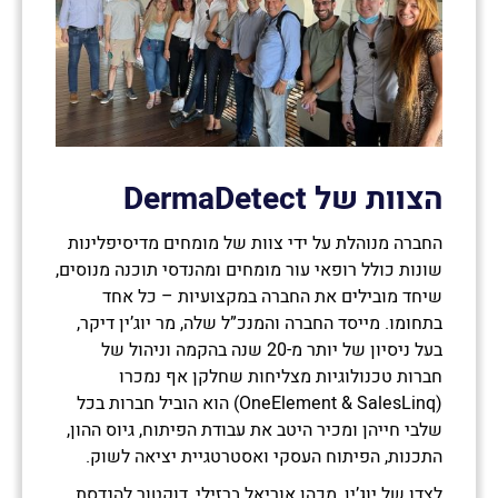
הצוות של
DermaDetect
החברה מנוהלת על ידי צוות של מומחים מדיסיפלינות
שונות כולל רופאי עור מומחים ומהנדסי תוכנה מנוסים,
שיחד מובילים את החברה במקצועיות – כל אחד
בתחומו. מייסד החברה והמנכ”ל שלה, מר יוג’ין דיקר,
בעל ניסיון של יותר מ-20 שנה בהקמה וניהול של
חברות טכנולוגיות מצליחות שחלקן אף נמכרו
(OneElement & SalesLinq) הוא הוביל חברות בכל
שלבי חייהן ומכיר היטב את עבודת הפיתוח, גיוס ההון,
התכנות, הפיתוח העסקי ואסטרטגיית יציאה לשוק.
לצדו של יוג’ין, מכהן אוריאל ברזילי, דוקטור להנדסת