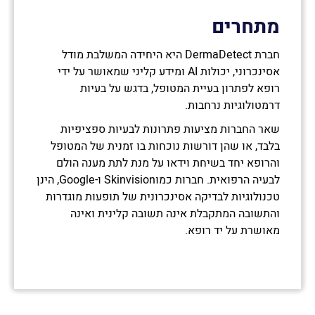
מתחרים
חברת DermaDetect היא היחידה המשלבת מודל
אסינכרוני, יכולות AI ומידע קליני שמאושר על ידי
רופא לפתרון בעיית המטופל, בדגש על בעיות
דרמטולוגיות נרחבות.
שאר החברות מציעות פתרונות לבעיות ספציפיות
בלבד, או שהן דורשות נוכחות בו זמנית של המטופל
והרופא יחד בשיחת וידאו על מנת לתת מענה הולם
לבעיה הרפואית. חברות כמוSkinvision ו-Google, הינן
טכנולוגיות לבדיקה אסינכרונית של תופעות מוגדרות
והתשובה המתקבלת אינה תשובה קלינית ואינה
מאושרת על יד רופא.