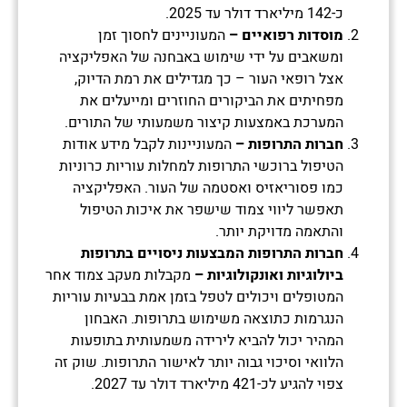
כ-142 מיליארד דולר עד 2025.
מוסדות רפואיים –
המעוניינים לחסוך זמן
ומשאבים על ידי שימוש באבחנה של האפליקציה
אצל רופאי העור – כך מגדילים את רמת הדיוק,
מפחיתים את הביקורים החוזרים ומייעלים את
המערכת באמצעות קיצור משמעותי של התורים.
חברות התרופות –
המעוניינות לקבל מידע אודות
הטיפול ברוכשי התרופות למחלות עוריות כרוניות
כמו פסוריאזיס ואסטמה של העור. האפליקציה
תאפשר ליווי צמוד שישפר את איכות הטיפול
והתאמה מדויקת יותר.
חברות התרופות המבצעות ניסויים בתרופות
ביולוגיות ואונקולוגיות –
מקבלות מעקב צמוד אחר
המטופלים ויכולים לטפל בזמן אמת בבעיות עוריות
הנגרמות כתוצאה משימוש בתרופות. האבחון
המהיר יכול להביא לירידה משמעותית בתופעות
הלוואי וסיכוי גבוה יותר לאישור התרופות. שוק זה
צפוי להגיע לכ-421 מיליארד דולר עד 2027.