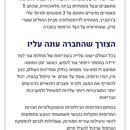
מחשבים ובעל מומחיות בבינה מלאכותית, שכתב 5
מאמרים מדעיים וחתום על 3 פטנטים ופרופ’ טלי
צ’רנוביץ, מומחית לדרמטולוגיה מבית החולים שערי
צדק, שאחראית על הצד הרפואי בחברה.
הצורך שהחברה עונה עליו
בכל העולם ישנה עלייה בשכיחות של מחלות עור לצד
ירידה במספר רופאי עור לנפש, כאשר זמן המתנה
ממוצע לרופא עור מומחה בחלק ממדינות העולם, כגון
סין, הודו ורוסיה, עומד על שנים. אי טיפול בבעיה, יכול
להחריף את המצב ולגרור מצבים רפואיים הדורשים
יותר התערבויות ויותר עלויות למטופל ולמערכות
הבריאות.
בתחום התרופות הביולוגיות והאונקולוגיות חברות
התרופות נתקלות בקושי משמעותי הנובע מתופעות
לוואי ורעילות עורית חמורות, שעלולות לגרום להפסקת
הטיפול שיכול להציל חיים.