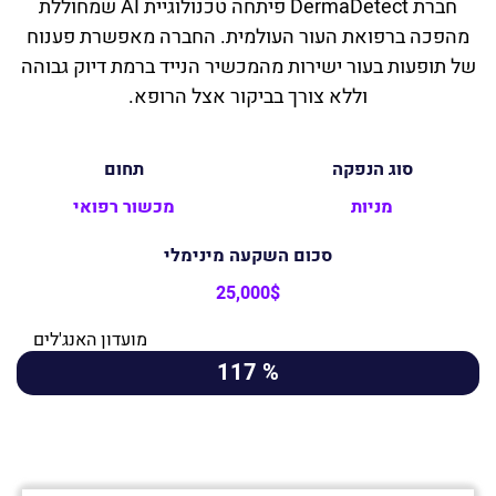
חברת DermaDetect פיתחה טכנולוגיית AI שמחוללת
מהפכה ברפואת העור העולמית. החברה מאפשרת פענוח
של תופעות בעור ישירות מהמכשיר הנייד ברמת דיוק גבוהה
וללא צורך בביקור אצל הרופא.
סוג הנפקה
תחום
מניות
מכשור רפואי
סכום השקעה מינימלי
25,000$
מועדון האנג'לים
% 117