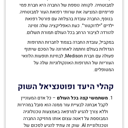
למבוטחיה. לקוחה נוספת של החברה היא חברת פמי
פרימיום המציעה את שרותי רפואת העור למבוטחיה.
בנוסף, החברה עובדת בהצלחה עם פורטל רפואת
ילדים “ילדוקטור”. כעת האפליקציה שלה זמינה
להורדה לציבור הרחב בכל העולם תמורת תשלום.
במקביל, עובדת החברה בצמוד לחברות התרופות
הגדולות בעולם וחתמה לאחרונה על הסכם שיתוף
פעולה עם חברת Medison, לבחינת תופעות הלוואי
העוריות של התרופות האונקולוגיות שלה על
המטופלים.
קהלי היעד ופוטנציאל השוק
משתמשי קצה בכל העולם
– כל אדם המעוניין
לקבל אבחנה לבעיית עור ממנה הוא סובל במהירות
וללא צורך להגיע למרפאה באמצעות טכנולוגיה
המבוססת על דאטה עצום אותו מחזיקה החברה
וטכנולוגיית AI. שוק זה עתיד להגיע לסכום של