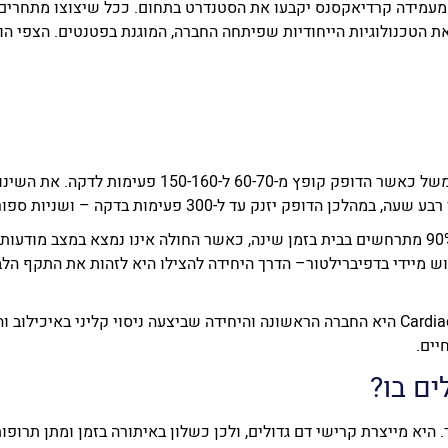
ת הטכנולוגיות הייחודיות שפיתחה החברה, המוגנת בפטנטים. הצפי הו
בכחצי מהמקרים, דום לב מתחיל בזינוק בדופק, למשל כאש
 פעימות בדקה – ושניות ספורות לאחר מכן החולה יאבד את הכרתו.
דום לב אחראי לרבע ממקרי המוות בעולם–מעל 90% מתרחשים בבית בזמן שינה, כאשר החולה אינ
וש מיידי בדפיברילטור– הדרך היחידה להצילו היא לזהות את התקף ה
כיום לא קיימת יכולת זיהוי דום לב בבית. CardiacSense היא החברה הראשונה והיחידה שביצעה ני
יים.
ים בו?
היא מייצרת קרישי דם גדולים, ולכן כשלון באיתורה בזמן ומתן תרופו