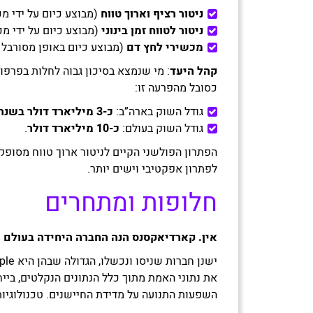
ניטור רציף וארוך טווח
(מבוצע כיום על ידי מכ
ניטור לטווח זמן בינוני
(מבוצע כיום על ידי מכשירי ה
מכשירי לחץ דם
(מבוצע כיום באופן מסורבל ולא נוח
קהל היעד
כסובל מהפרעה זו:
גודל השוק בארה”ב:
כ-3 מיליארד דולר בשנה
גודל השוק בעולם:
כ-10 מיליארד דולר
.
לפתרון אפקטיבי וישים יותר.
חלופות ומתחרים
אין. קארדיאקסנס הנה החברה היחידה בעולם שי
את נתוני האמת מתוך כלל הנתונים הנקלטים, ביי
השפעות התנועה על מדידת החיישנים. טכנולוגיות