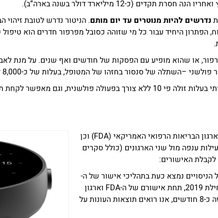
קדים (כ-12 מיליארד דולר בשנה בארה”ב).
ת
נדרשים להיות מנוטרים עד יום מותם
. הניטור נדרש לטובת זיהוי ה
ח, הפתרון היחיד עבור כל מי שזוהה כסובל מפרפור חדרים הוא טיפול 
.
פור, או שהוא מופיע עם הפסקות של חודשים ואף שנים. על מנת לאבח
ולשני –השתלה של סנסור בחזהו של המטופל, בעלות של כ-8,000 דולר.
וגם מאפשר לקחת תרופות רק כשנדרש.
החברה נמצאת בתהליך קבלת אישורי מכירה מול ארגון הבריאות הרפואי האמריקאי (FDA) וכן
שתה פעילות ענפה מול שני הארגונים (כולל סקרים
לקבלת האישורים:
 הניסויים נמצא כעת בתהליכי אישור של ה-
FDA. הניסויים יחלו באוגוסט השנה ויסתיימו בתחילת 2019, תחת אישורם של ה-FDA וארגון
הבריאות האירופאי (CE). בניסוי קליני שנמשך מזה כ-8 חודשים, אנו רואים תוצאות העונות על