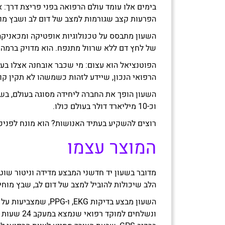
בימים אלו עומד עולם הרפואה בפני פריצת דרך: 
הפרעות קצב שגורמות למצב של דום לב ושבץ מו
השעון מתבסס על טכנולוגיות אופטיקה ומכאניקה 
של לחץ דם ללא שרוול מתנפח. הוא מדויק ברמה של מכשיר EKG, ומאפשר מדידה רציפה ונוחה לאורך חודשים ושני
הפוטנציאל הוא עצום: מי שכבר אובחנה אצלו בעי
הרפואי הנכון, שיידע לזהות כשמשהו לא תקין קו
וכ-10 מיליארד דולר בעולם כולו.
רוצים להשקיע בעתיד האנושות? הוא מונח לפניכ
המוצר עצמו
מדובר בשעון יד חדשני המבצע מדידה וניטור שוט
הלב שיכולות להוביל למצב של דום לב, שבץ מוחי 
השעון מבצע בדיקות EKG
ונשלחים למו