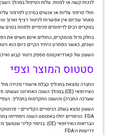
לנכות קשה או למוות. עלות הטיפול במהלך השבץ ואחריו הנה חסרת ת
חולי פרפור עליות או אנשים בסיכון לפרפור עליו
מאחר שכיום אין אפשרות לניטור רציף וארוך טוו
במקרים רבים לדימומים פנימיים ולמוות בטרם עת
בחלק גדול מהמקרים, החולים אינם חשים את הפר
ושנים, כאשר הפתרון היחיד הקיים כיום הוא ניטור פ
השעון של קארדיאקסנס מספק ניטור קבוע ואיכותי בעלות זולה פי 10 ללא צורך בפעולה פולשנית, 
סטטוס המוצר וצפי
האירופאי (CE).במהלך השנה האחרונה נע
שערכה החברה) והושגה התקדמות בתהליך. הצפי 
השעון נמצא בשלב הניסויים הקליניים– פרוטוקול
דרישות ה-FDA.