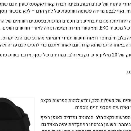
אחרי פיתוח של שנים רבות, מציגה חברת קארדיאקסנס שעון חכם שמסו
חי, ואף לבצע מדידה פשוטה ושוטפת של לחץ הדם – ללא מכשור נוסף
ייחודיות המגובות בחיישנים חכמים ומוגנות בפטנטים רשומים של החבר
ם. בכל מצב – סטטי ונייד.
ה בלב, חי בחוסר ודאות וחשש תמידי ויומיומי מהרגע שבו הכל יקרוס.
רה באותו הרגע שהוא קורה, וגם לאתר אתכם כדי להגיש לכם עזרה ולה
ם.
פים של פעילות הלב, ויודע לזהות הפרעות בקצב
ואירועים מסכני חיים נוספים.
, ו-PPG, שמצביעות על הפרעות בקצב הלב. הנתונים נמדדים באופן רציף
קד רפואי שנמצא במעקב 24 שעות ביממה. השעון בגרסתו המתקדמת יהיה מצויד גם