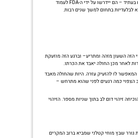
בתור פורצת דרך בתחום – הטכנולוגיות והדיוק שמעמידה קרדיאקסנס יקבעו את הסטנדרט בתחום. ככל שיצוצו מתחרים בעתיד – הם יידרשו על ידי ה-FDA לעמוד
א לבלעדיות בתחום למשך שנים רבות.
ר הדופק קופץ מ-60-70 ל-150-160 פעימות לדקה. את השינוי הזה השעון מזהה ומתריע– וברגע הזה מוזעקת
ו נמצא במצב מודעות המאפשר לו להזעיק עזרה. היות שהחולה מאבד
לב הצפוי כמה רגעים לפני שהוא מתרחש –
סוי קליני באיכילוב והוכיחה זיהוי דום לב בתוך שניות מספר. הזיהוי
ת גורר שבץ מוחי קטלני שמביא ברוב המקרים