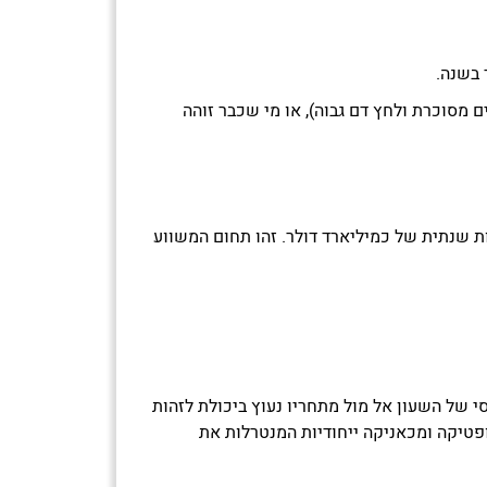
גבוה לחלות בפרפור עליות (כולל אנשים שעברו אירוע לבבי, או שהנם מעל לגיל 70 וסובלים מסוכרת ולחץ דם גבוה), או מי שכבר זוהה
-100 אלף איש בלבד בשנה – כ-3% מהשוק הפוטנציאלי, בעלות שנתית של כמיליארד דולר. זהו תחום המשווע
וחי סרק. היתרון היחסי של השעון אל מול מתחריו נעוץ ביכולת לזהות
פטיקה ומכאניקה ייחודיות המנטרלות את