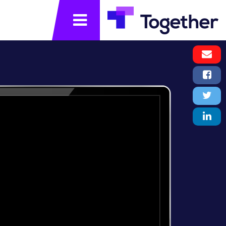
תפריט
Email
Message
Facebook
Share
Twitter
Tweet
LinkedIn
Share