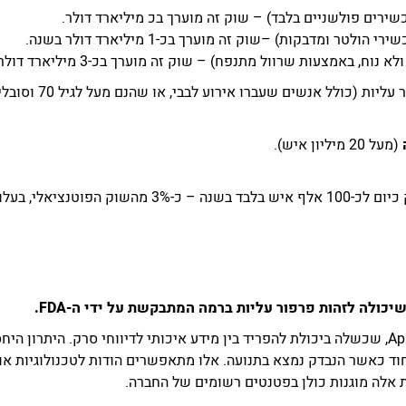
שירים פולשניים בלבד) – שוק זה מוערך בכ מיליארד דולר.
ולטר ומדבקות) –שוק זה מוערך בכ-1 מיליארד דולר בשנה.
, באמצעות שרוול מתנפח) – שוק זה מוערך בכ-3 מיליארד דולר בשנה.
: מי שנמצא בסיכון 
(מעל 20 מיליון איש).
הפתרון הפולשני הקיים לניטור ארוך טווח מסופק כיום לכ
כולה לזהות פרפור עליות ברמה המתבקשת על ידי ה-FDA.
ישנן חברות שניסו ונכשלו, הגדולה שבהן היא Apple, שכשלה ביכולת להפריד בין מידע איכותי לדיו
חוד כאשר הנבדק נמצא בתנועה. אלו מתאפשרים הודות לטכנולוגיות או
 אלה מוגנות כולן בפטנטים רשומים של החברה.