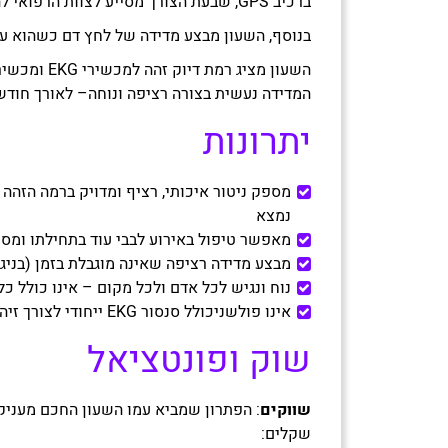
ברכיב GPS, שבעת הצורך מסייע לצוות הרפואי להגיע למיקום המדויק כדי להגיש סיוע מציל חיים.
בנוסף, השעון מבצע מדידה של לחץ דם כשהוא על
השעון מציג ר
המדידה נעשית בצורה רציפה ונוחה– לאורך חודש
יתרונות
מספק ניטור איכותי, רציף ומדויק ברמה הזה
נמצא
מאפשר טיפול באירוע לבבי עוד בתחילתו ומסיי
מבצע מדידה רציפה שאינה מוגבלת בזמן (בניגו
נוח ונגיש לכל אדם ולכל מקום – אינו כולל כ
אינו פולשניכולל סנסור EKG ייחודי לצורך זיהוי כפול של הפרעת הקצב
שוק ופונטציאל
שווקים
: הפתרון שמביא עמו השעון החכם מעניק 
שקלים: