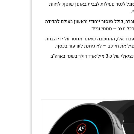
גל לנטר פעילות לבבית באופן שוטף, לזהות
.
ה, כולל סנסור ייחודי וראשון בעולם למדידה
 עבור אלו, המחשבה שאתה מנוטר על ידי הצוות
ציל את חייכם – לא ניתנת לשיעור בכסף.
השעון הופך את החברה ליחידה מסוגה בעולם, בשוק של 20 מיליון איש רק בארה”ב. במונחים של כסף, מדובר בשוק פוטנציאלי של כ-3 מיליארד דולר בשנה בארה”ב