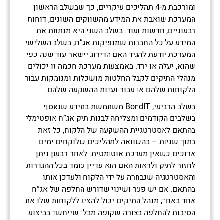
ומורכבת מ-4 תהליכים עיקריים, כך שבשלב הראשון
המערכת שואבת את המידע מהשווקים השונים, דוחות
רבעוניים, חדשות ועוד. בשלב השני היא מנתחת את
המידע על כל החברות שמנפיקות אג”ח, בשלב השלישי
המערכת יודעת להגיד האם הדירוג יישאר עוד שנה כפי
שהוא, יעלה או ירד. באמצעות מערכת חכמה זו יכולים
מנהלי התיקים לקבל החלטות מושכלות ומנומקות עבור
הלקוחות שלהם או עבור ועדות ההשקעה שלהם.
בשלב הרביעי, BondIT משתמשת במידע שנאסף
בשלבים הקודמים ומצליחה לבנות תיק אג”ח אופטימלי
בהתאם לאסטרטגיית ההשקעה של הלקוח, כל זאת
בתוך שניות – בהשוואה לתהליכים שלוקחים ימים
ארוכים כשאין מערכת אוטומטית. לאחר רבעון ניתן
לחזור לתיק ולראות האם הוא עדיין עומד בכל ההגדרות
והאסטרטגיה שנבחרה על ידי הלקוח ולעדכן אותו
בהתאם. אם יש פער ושינוי שדורש החלפה של אג”ח
אחד באחר, מנהל התיקים יכול להציג ללקוחות שלו את
הסיבות להחלפה בצורה שקופה מבלי שייחשד בביצוע