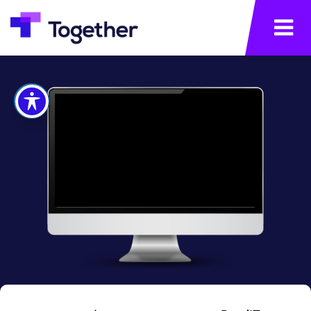
×
תפריט