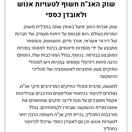
שוק האג”ח חשוף לטעויות אנוש
ולאובדן כספי
שוק אגרות החוב פועל באופן שונה בתכלית משוק
המניות בעולם. הוא מבוסס על ניתוח מעמיק של חברות
ועל דירוגי אשראי, אורך חיים, ותשואות, והמסחר
מתבצע על ידי מוסדות פיננסים, בניגוד למסחר במניות
המתבצע בבורסה. בנוסף, בגלל המורכבות שלו, התחום
הרבה פחות דיגיטלי ממסחר במניות ויש למנהלי
התיקים מעט אופציות לאוטומציה של תהליכי
ההשקעה.
למעשה, מרבית מנהלי התיקים המרכיבים תיקי אג”ח,
נאלצים להיעזר בניתוחי אנליסטים מורכבים ובגיליונות
אקסל מסובכים על מנת לייצר תיקים שתואמים את
אסטרטגיית ההשקעה שבחרו לקוחותיהם. בגלל
מורכבות התהליך, בניית תיק אג”ח חשופה הרבה יותר
לטעויות אנוש וכן גם לאובדן כספי שיכול להיווצר
בתהליך.