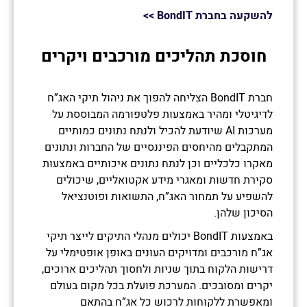
להשקעה בחברת
BondIT
>>
חוסכת תהליכים מורכבים ויקרים
חברת BondIT הצליחה להפוך את ניהול תיקי האג”ח
לדיגיטלי ומהיר באמצעות פלטפורמה המבוססת על
מערכות AI שיודעת להכיל ולנתח נתונים כמותיים
המתקבלים מהיחסים הפיננסיים של החברות ונתונים
מאקרו כלכליים וכן לנתח נתונים איכותיים באמצעות
סקירת חדשות ומאגרי מידע אקטואליים, שיכולים
להשפיע על תמחור האג”ח, התשואות ופוטנציאל
הסיכון שלהן.
באמצעות BondIT יכולים מנהלי התיקים לייצר תיקי
אג”ח מורכבים ומדויקים העונים באופן אופטימלי על
דרישות הלקוח בתוך שניות ולחסוך תהליכים ארוכים,
יקרים ומסובכים. המערכת פועלת בכל מקום בעולם
ומאפשרת ללקוחות לרכוש כל אג”ח בהתאם