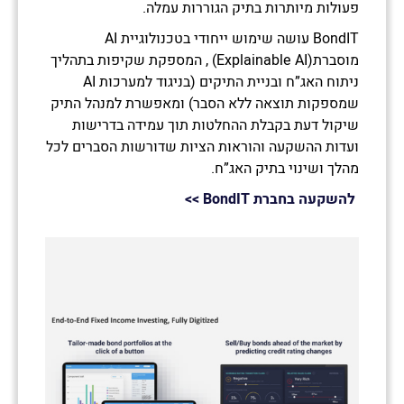
פעולות מיותרות בתיק הגוררות עמלה.
BondIT עושה שימוש ייחודי בטכנולוגיית AI
מוסברת(Explainable AI) , המספקת שקיפות בתהליך
ניתוח האג”ח ובניית התיקים (בניגוד למערכות AI
שמספקות תוצאה ללא הסבר) ומאפשרת למנהל התיק
שיקול דעת בקבלת ההחלטות תוך עמידה בדרישות
ועדות ההשקעה והוראות הציות שדורשות הסברים לכל
נשמח לחזור אליכם ולספק לכם מידע
מהלך ושינוי בתיק האג”ח.
אודות
להשקעה בחברת
BondIT
>>
הזדמנויות ההשקעה הפתוחות כעת.
אנא השאירו פרטים: