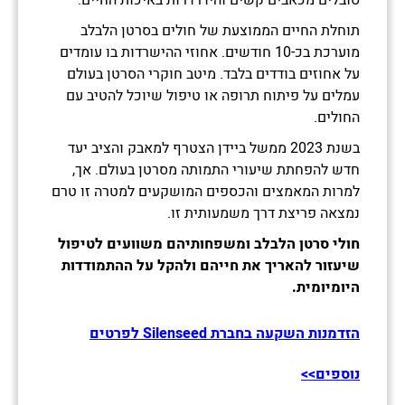
סובלים מכאבים קשים והידרדרות באיכות החיים.
תוחלת החיים הממוצעת של חולים בסרטן הלבלב
מוערכת בכ-10 חודשים.
אחוזי ההישרדות בו עומדים
על אחוזים בודדים בלבד. מיטב חוקרי הסרטן בעולם
עמלים על פיתוח תרופה או טיפול שיוכל להטיב עם
החולים.
בשנת 2023 ממשל ביידן הצטרף למאבק והציב יעד
חדש להפחתת שיעורי התמותה מסרטן בעולם
. אך,
למרות המאמצים והכספים המושקעים למטרה זו טרם
נמצאה פריצת דרך משמעותית זו.
חולי סרטן הלבלב ומשפחותיהם משוועים לטיפול
שיעזור להאריך את חייהם ולהקל על ההתמודדות
היומיומית.
הזדמנות
השקעה בחברת Silenseed
לפרטים
נוספים>>