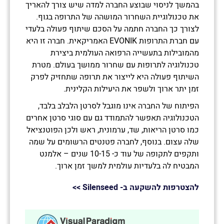
בהמשך לניסוי שבוצע החברה למדה שיש צורך להאריך
את טכנולוגיית השחרור המושהה של התרופה בגוף.
לצורך כך החברה חתמה על הסכם שיתוף פעולה בלעדי
עם חברת התרופות
EVONIK
האמריקאית. חברה זו היא
מהמובילות בתעשייה הרפואה העולמית ביצירת
טכנולוגיה לתרופות עם שחרור ממושך בעולם. מטרת
השיתוף פעולה היא לייצור את תרופה שתחזיק לפרק
זמן יתר ארוך ולשפר את היעילות הקלינית
.
הפיתוח של החברה אינו מוגבל לסרטן הלבלב בלבד,
הטכנולוגיה תאפשר להתמודד גם עם סוגי סרטן אחרים
כמו סרטן הריאות, שד, ערמונית, ראש ולכן הפוטנציאל
שלה עצום. בנוסף, לחברה פטנטים הרשומים על שמה
ותקפים לתקופה של עוד כ- 10-15 שנים – אלמנט
המבטיח לה בלעדיות עולמית למשך זמן ארוך
.
להצטרפות להשקעה ב-
Silenseed
>>