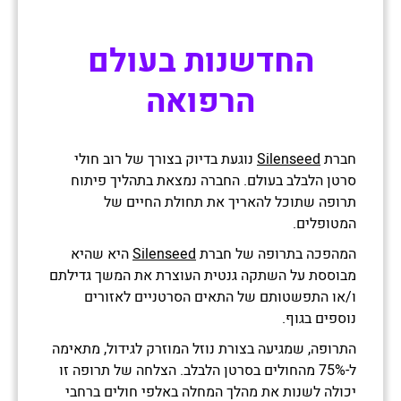
הזדמנויות נוספות שעשויות לעניין אותך
החדשנות בעולם
הרפואה
חברת
Silenseed
נוגעת בדיוק בצורך של רוב חולי
סרטן הלבלב בעולם. החברה נמצאת בתהליך פיתוח
תרופה שתוכל להאריך את תחולת החיים של
המטופלים.
המהפכה בתרופה של חברת
Silenseed
היא שהיא
מבוססת על השתקה גנטית העוצרת את המשך גדילתם
ו/או התפשטותם של התאים הסרטניים לאזורים
נוספים בגוף.
התרופה, שמגיעה בצורת נוזל המוזרק לגידול, מתאימה
ל-75% מהחולים בסרטן הלבלב. הצלחה של תרופה זו
יכולה לשנות את מהלך המחלה באלפי חולים ברחבי