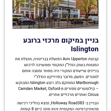
בניין במיקום מרכזי ברובע
Islington
קבוצת Aviv Upperton הפועלת בבריטניה, מנצלת את
המגמות בשוק הנדל”ן המקומי וממשיכה לרכוש
בניינים שייעודם המקורי היה מסחר ומסבה אותם
למגורים. הפעם, מדובר בפרוייקט הנדלנ”י
Marlborough הממוקם בלב רובע Islington המבוקש
– קילומטרים ספורים מ-Camden Market, Oxford
Circus ואתרים מרכזיים אחרים.
הבניין ב- Holloway Road383, נמצא בהליכי רכישה
מהאוניברסיטה המקומית והוא מונה כיום 8 קומות.