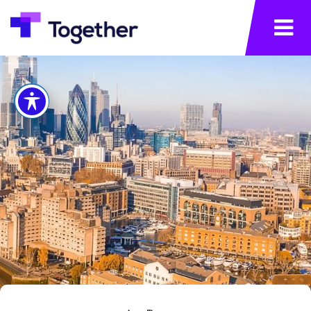
×
תפריט