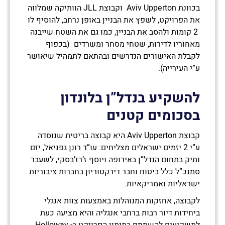
בכוונת Aviv Upperton וקבוצת JLL הוותיקה שמלווה
את הפרויקט, לשפץ את הבניין באופן נרחב, להוסיף לו
2 קומות ולהסב את הבניין, כמו גם את השטח שייבנה
מאחוריו לדירות, שטחי מסחר ומשרדים (בכפוף
לקבלת האישורים הנדרשים ובהתאם לתמהיל שיאושר
ע”י העירייה).
להשקיע בנדל”ן בלונדון
בסכומים קטנים
קבוצת Aviv Upperton היא קבוצה בריטית שנוסדה
ע”י 2 יזמים ישראלים מצליחים: עו”ד רונן גפניאל, יזם
ותיק בתחום הנדל”ן באירופה ויוסף ז’רז’בסקי, לשעבר
סמנכ”ל כלל ביטוח וחבר דירקטוריון בחברות ציבוריות
ישראליות ואמריקאיות.
לקבוצה, אחזקות המנוהלות באמצעות צוות אנגלי
ביחידות דיור רבות ברחבי אנגליה והיא מציעה כעת
למשקיעים להשתתף במימון הפרויקט ב- Holloway