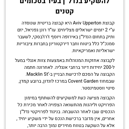
להשקיע בנדל”ן בעיר בסכומים
נשמח לחזור אליכם ולספק לכם מידע
קטנים
אודות
הזדמנויות ההשקעה הפתוחות כעת.
קבוצת Aviv Upperton היא קבוצה בריטית שנוסדה
אנא השאירו פרטים:
ע”י 2 יזמים ישראלים מצליחים: עו”ד רונן גפניאל, יזם
ותיק בתחום הנדל”ן באירופה ויוסף ז’רז’בסקי, לשעבר
Loading...
סמנכ”ל כלל ביטוח וחבר דירקטוריון בחברות ציבוריות
ישראליות ואמריקאיות.
לקבוצה אחזקות המנוהלות באמצעות צוות אנגלי במעל
ל-200 יחידות דיור ברחבי אנגליה. לאחרונה חתמה
הקבוצה על הסכם לרכישת הבניין ב-‘Macklin St.
שבמחוז Covent Garden במרכז לונדון, ברובע קמדן,
סיטי ווסטמינסטר.
מאשר/ת הצטרפות לרשימת דיוור לקבלת חדשות
הקבוצה מציעה כעת למשקיעים להשתתף במימון
ועדכונים
הפרויקט וליהנות מהתשואה הצפויה לאחר מכירת כל
הנכסים שבו לאחר ההשבחה. בניגוד לפרויקטי נדל”ן
אחרים, אין מדובר ברכישת הנכס על ידי משקיע יחיד ,
אלא על השקעה בטווח מחירים נמוך הרבה יותר,