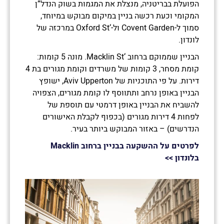
הפועלת בבריטניה, מנצלת את המגמות בשוק הנדל”ן
המקומי וכעת רכשה בניין במיקום מבוקש במיוחד,
סמוך ל-Covent Garden ול-‘Oxford St במרכזה של
לונדון.
הבניין שממוקם ברחוב ‘Macklin St. מונה 5 קומות:
קומת מסחר, 3 קומות של משרדים וקומת מגורים בת 4
דירות. על פי התוכניות של Aviv Upperton, ישופץ
הבניין באופן נרחב ותתווסף לו קומת מגורים, הצפויה
להשביח את הבניין באופן דרמטי עם תוספת של
לפחות 4 דירות מגורים (בכפוף לקבלת האישורים
הנדרשים) – באזור המבוקש ביותר בעיר.
לפרטים על ההשקעה בבניין ברחוב Macklin
בלונדון >>