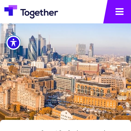
×
תפריט