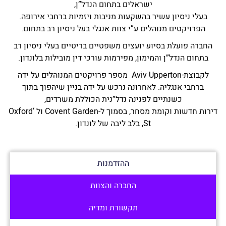
ישראלים בתחום הנדל”ן,
בעלי ניסיון עשיר בהשקעות מניבות ויזמיות ברחבי אירופה.
הפרויקטים מנוהלים ע”י צוות אנגלי בעל ניסיון רב בתחום.
החברה פועלת בסיוע יועצים משפטיים בריטיים בעלי ניסיון רב
בתחום הנדל”ן והמימון, מפירמות עורכי דין מובילות בלונדון.
לקבוצת-Aviv Upperton מספר פרויקטים המנוהלים על ידה
ברחבי אנגליה. לאחרונה נרכש על ידה בניין שיהפוך בתוך
כשנתיים לפנינה נדל”נית הכוללת משרדים,
דירות חדשות וקומת מסחר, בסמוך ל-Covent Garden ול ‘Oxford
St, בלב ליבה של לונדון.
ההזדמנות
החברה והצוות
תקשורת ומדיה