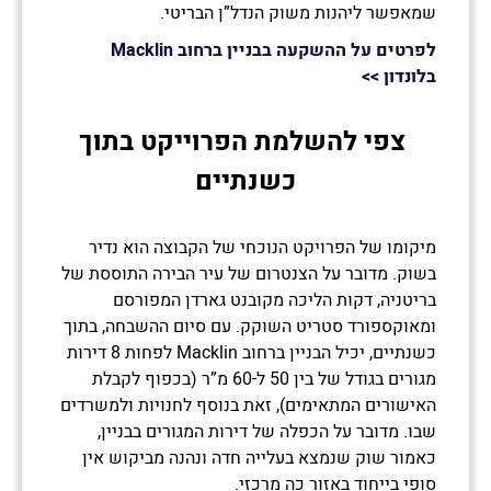
שמאפשר ליהנות משוק הנדל”ן הבריטי.
לפרטים על ההשקעה בבניין ברחוב Macklin
בלונדון >>
צפי להשלמת הפרוייקט בתוך
כשנתיים
מיקומו של הפרויקט הנוכחי של הקבוצה הוא נדיר
בשוק. מדובר על הצנטרום של עיר הבירה התוססת של
בריטניה, דקות הליכה מקובנט גארדן המפורסם
ומאוקספורד סטריט השוקק. עם סיום ההשבחה, בתוך
כשנתיים, יכיל הבניין ברחוב Macklin לפחות 8 דירות
מגורים בגודל של בין 50 ל-60 מ”ר (בכפוף לקבלת
האישורים המתאימים), זאת בנוסף לחנויות ולמשרדים
שבו. מדובר על הכפלה של דירות המגורים בבניין,
כאמור שוק שנמצא בעלייה חדה ונהנה מביקוש אין
סופי בייחוד באזור כה מרכזי.