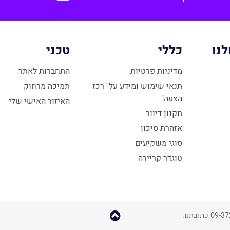
נו
כללי
טכני
מדיניות פרטיות
התחברות לאתר
תנאי שימוש ומידע על "רכז
תמיכה מרחוק
הצעה"
האיזור האישי שלי
תקנון דיוור
אזהרת סיכון
סוגי משקיעים
טוגדר קריירה
קפוץ
כל הזכויות שמורות © טוגדר חדשנות עסקית 2018 – 09-3726000 כתובתנו: