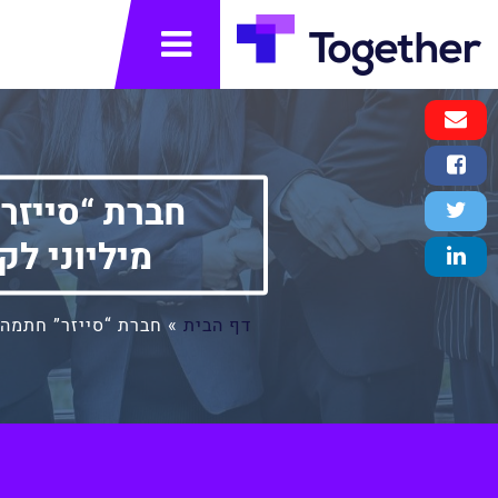
תפריט
Email
Message
Facebook
Share
Twitter
Tweet
מיליוני לק
LinkedIn
Share
דף הבית
»
חברת “סייזר” חתמה על כ-12 חוזים עם לקוחות המלבישים מיליוני לקוחות מסביב לעולם