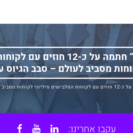
חברת “סייזר” חתמה על כ-12 חוז
וחות מסביב לעולם – סבב הגיוס ע
 – סבב הגיוס עדיין פתוח
עקבו אחרינו:
book
YouTube
Linkedin