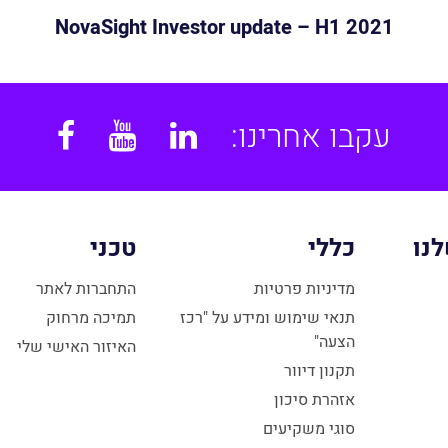
NovaSight Investor update – H1 2021
עקבו אחרינו:
book
YouTube
Linkedin
נו
כללי
טכני
מדיניות פרטיות
התחברות לאתר
תנאי שימוש ומידע על "רכז
תמיכה מרחוק
הצעה"
האיזור האישי שלי
תקנון דיוור
אזהרת סיכון
סוגי משקיעים