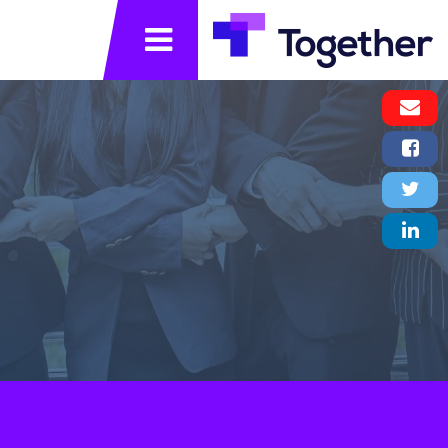
תפריט
Email
Message
Facebook
Share
Twitter
Tweet
LinkedIn
Share