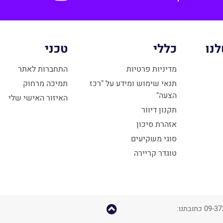
נו
כללי
טכני
מדיניות פרטיות
התחברות לאתר
תנאי שימוש ומידע על "רכז
תמיכה מרחוק
הצעה"
האיזור האישי שלי
תקנון דיוור
אזהרת סיכון
סוגי משקיעים
טוגדר קריירה
קפוץ
כל הזכויות שמורות © טוגדר חדשנות עסקית 2018 – 09-3726000 כתובתנו: