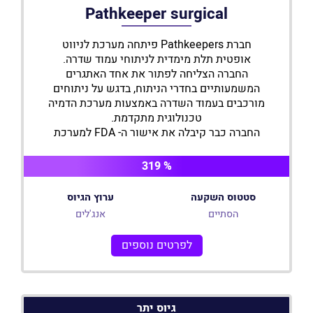
Pathkeeper surgical
חברת Pathkeepers פיתחה מערכת לניווט
אופטית תלת מימדית לניתוחי עמוד שדרה.
החברה הצליחה לפתור את אחד האתגרים
המשמעותיים בחדרי הניתוח, בדגש על ניתוחים
מורכבים בעמוד השדרה באמצעות מערכת הדמיה
טכנולוגית מתקדמת.
החברה כבר קיבלה את אישור ה- FDA למערכת
שלה ואף חתמה עם מפיצים בינ"ל משמעותיים
בארה"ב, השוק העיקרי של החברה, להפצת
% 319
המערכת המתקדמת שלה.
עד היום השקיעו בחברה משקיעים מובילים
סטטוס השקעה
ערוץ הגיוס
ובכללם משקיעים מהתחום הרפואי אשר הבינו את
הסתיים
אנג'לים
הטכנולוגיה הייחודית של החברה ואת פוטנציאל
הצלחתה.
לפרטים נוספים
גיוס יתר