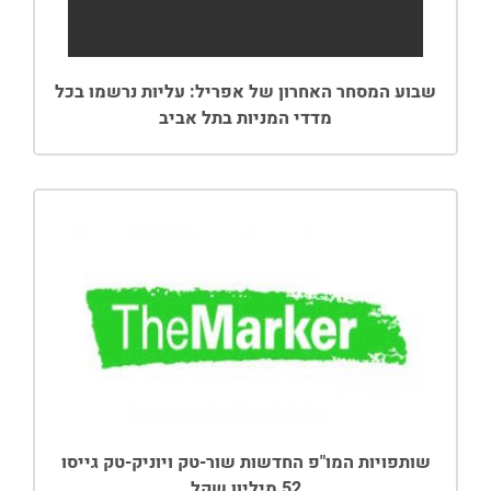
שבוע המסחר האחרון של אפריל: עליות נרשמו בכל
מדדי המניות בתל אביב
שותפויות המו"פ החדשות שור-טק ויוניק-טק גייסו
52 מיליון שקל