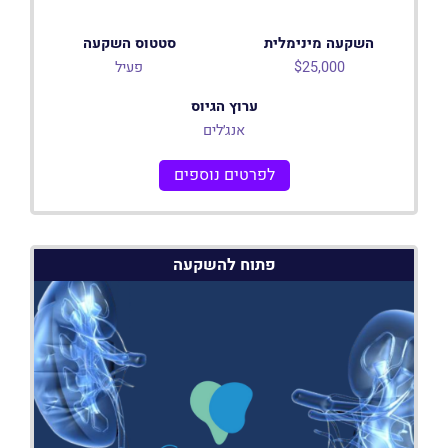
השקעה מינימלית
סטטוס השקעה
$25,000
פעיל
ערוץ הגיוס
אנג׳לים
לפרטים נוספים
פתוח להשקעה