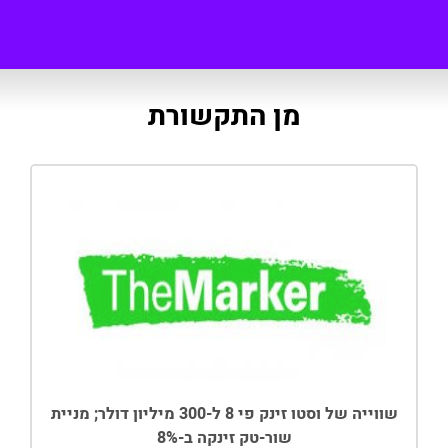
מן התקשורת
שווייה של וסטו זינק פי 8 ל-300 מיליון דולר; מניית
שור-טק זינקה ב-8%