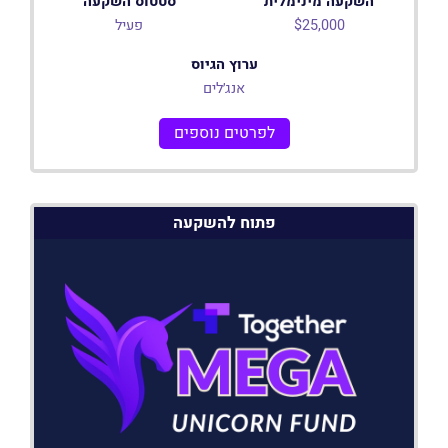
השקעה מינימלית
סטטוס השקעה
$25,000
פעיל
ערוץ הגיוס
אנג׳לים
לפרטים נוספים
פתוח להשקעה